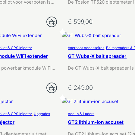
r
pilot voor voerboten is
De Toslon TF520 dieptemeter i
d
ceerd navigatiesysteem
vernieuwde opvolger van de…
o
p
€
599,00
gen
Toevoegen Aan Winkelwagen
p
r
i
j
s
lot & GPS Injector
Voerboot Accessoires
, 
Baitspreaders & 
:
h
odule WiFi extender
GT Wubs-X bait spreader
o
o
 powerbankmodule WiFi
De GT Wubs-X bait spreader is
g
rgroot je het
volledig mechanische uitbreid
n
eik…
a
0
€
249,00
a
gen
Toevoegen Aan Winkelwagen
r
l
a
a
lot & GPS Injector
, 
Upgrades
Accu’s & Laders
g
jector
GT2 lithium-ion accuset
Fi-dieptemeter uit met
De GT2 lithium-ion accuset (2 