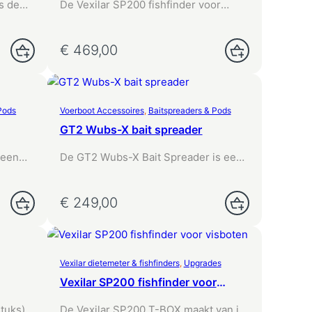
s de
De Vexilar SP200 fishfinder voor
voerboten verandert je smartphone
of…
€
469,00
Pods
Voerboot Accessoires
, 
Baitspreaders & Pods
GT2 Wubs-X bait spreader
 een
De GT2 Wubs-X Bait Spreader is een
ing…
volledig mechanische uitbreiding…
€
249,00
Vexilar dietemeter & fishfinders
, 
Upgrades
Vexilar SP200 fishfinder voor
visboten – 90m WiFi-bereik
stuks)
De Vexilar SP200 T-BOX maakt van je