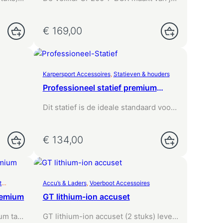
smartphone of tablet…
€
169,00
Karpersport Accessoires
, 
Statieven & houders
Professioneel statief premium
145cm
Dit statief is de ideale standaard voor
er met
het gebruik van…
€
134,00
t
Accu’s & Laders
, 
Voerboot Accessoires
remium
GT lithium-ion accuset
um tas
GT lithium-ion accuset (2 stuks) levert