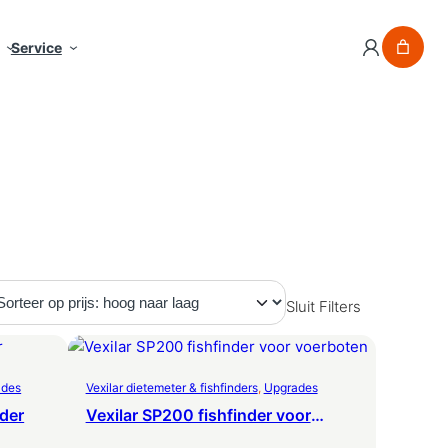
Service
Sluit Filters
ades
Vexilar dietemeter & fishfinders
, 
Upgrades
nder
Vexilar SP200 fishfinder voor
voerboten – 200m WiFi-bereik