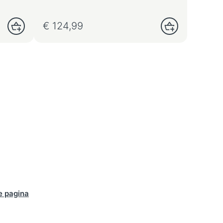
betrouwbare en constante kracht…
€
124,99
e pagina