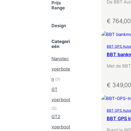
De BBT Auto
Prijs
Range
een geavan
voor…
€
764,00
oegen Aan Winkelwagen
Toevoegen Aan Winkelwa
Design
Categori
Eën
BBT GPS Autopi
BBT bankm
Nanotec
Met de BBT
voerbote
Extender ve
7
n
signaalber
7
p
€
349,0
oegen Aan Winkelwagen
Toevoegen Aan Winkelwa
r
GT
o
voerboot
d
u
2
2
BBT GPS Autopi
c
p
GT2
t
BBT GPS In
r
e
o
voerboot
n
Breid je Wi
d