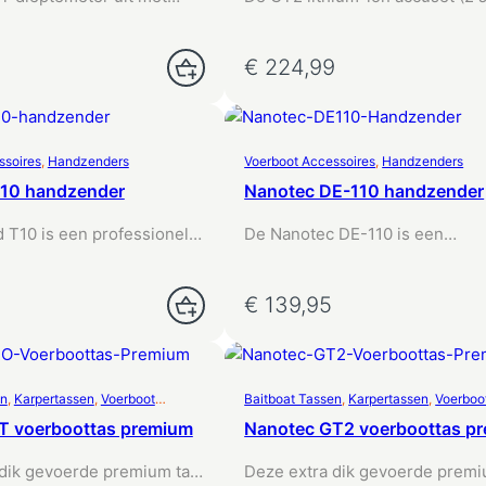
functionaliteit. Met de
levert maximale kracht en…
€
224,99
gen
Toevoegen Aan Winkelwagen
ssoires
, 
Handzenders
Voerboot Accessoires
, 
Handzenders
T10 handzender
Nanotec DE-110 handzender
 T10 is een professionele
De Nanotec DE-110 is een
 zender met ontvanger,…
geavanceerde 10-kanaals zend
ontvanger,…
€
139,95
gen
Toevoegen Aan Winkelwagen
en
, 
Karpertassen
, 
Voerboot
Baitboat Tassen
, 
Karpertassen
, 
Voerboo
Accessoires
T voerboottas premium
Nanotec GT2 voerboottas p
 dik gevoerde premium tas
Deze extra dik gevoerde premi