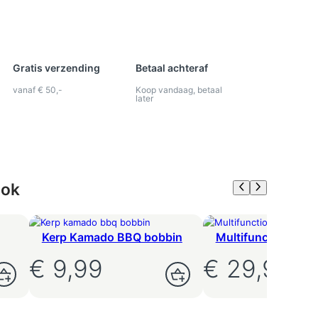
Gratis verzending
Betaal achteraf
vanaf € 50,-
Koop vandaag, betaal
later
ook
Kerp Kamado BBQ bobbin
Multifunctionele
opbergkoffer S
€
9,99
€
29,95
agen
Toevoegen Aan W