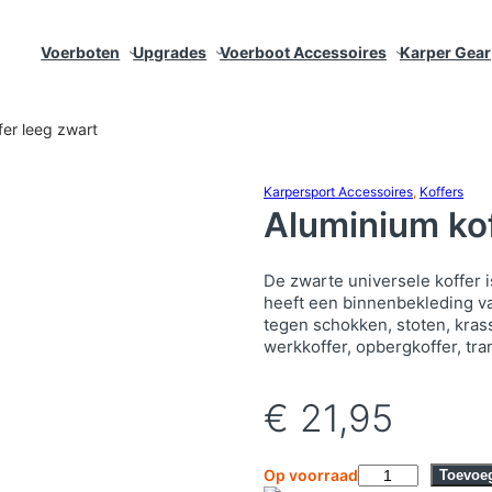
Voerboten
Upgrades
Voerboot Accessoires
Karper Gear
fer leeg zwart
Karpersport Accessoires
, 
Koffers
Aluminium kof
De zwarte universele koffer 
heeft een binnenbekleding v
tegen schokken, stoten, krass
werkkoffer, opbergkoffer, tran
€
21,95
A
Op voorraad
Toevoe