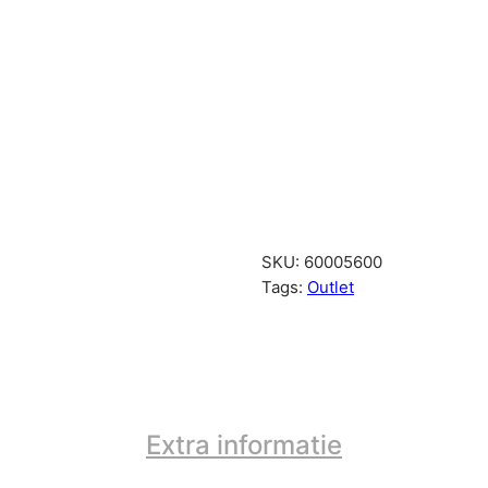
a
r
t
a
a
n
t
a
l
SKU:
60005600
Tags:
Outlet
Extra informatie