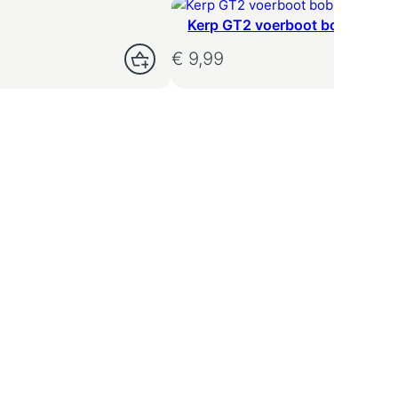
Kerp GT2 voerboot bobbin
€
9,99
Opties Selecteren