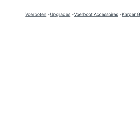
Voerboten
Upgrades
Voerboot Accessoires
Karper G