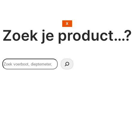
X
Zoek je product…?
Search