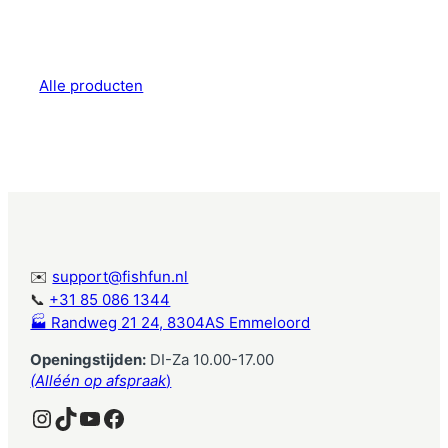
Alle producten
✉️
support@fishfun.nl
📞
+31 85 086 1344
🏭 Randweg 21 24, 8304AS Emmeloord
Openingstijden:
DI-Za 10.00-17.00
(Alléén op afspraak
)
Instagram
TikTok
YouTube
Facebook