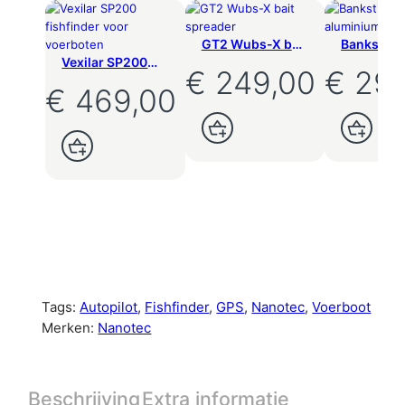
a
n
GT2 Wubs-X bait
Bankstick
d
spreader
set alumi
Vexilar SP200
a
€
249,00
€
29,
zwart 4 st
fishfinder voor
a
€
469,00
voerboten –
r
200m WiFi-
lwagen
bereik
d
v
o
e
r
Toevoegen Aan Winkelwagen
Toevoegen Aan Winkelwagen
b
o
o
t
Tags:
Autopilot
, 
Fishfinder
, 
GPS
, 
Nanotec
, 
Voerboot
a
Merken:
Nanotec
a
n
t
Beschrijving
Extra informatie
a