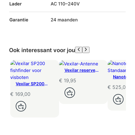
Lader
AC 110–240V
Garantie
24 maanden
Ook interessant voor jou
Vexilar reserve
WiFi antenne
Nanotec G
€
19,95
fishfinder
Standaard
Vexilar SP200
€
525,00
voerboot
fishfinder voor
€
169,00
visboten – 90m
WiFi-bereik
Opties Selecteren
Opties Selectere
Toevoegen Aan Winkelwagen