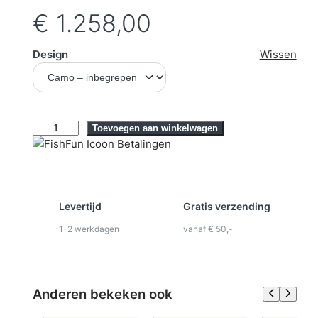
€
1.258,00
Design
Wissen
N
Toevoegen aan winkelwagen
a
n
o
t
Levertijd
Gratis verzending
Be
e
c
1-2 werkdagen
vanaf € 50,-
Ko
lat
G
T
2
S
Anderen bekeken ook
t