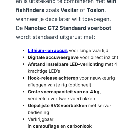
en is uitstekend te combineren met
wifi
fishfinders
zoals
Vexilar
of
Toslon
,
wanneer je deze later wilt toevoegen.
De
Nanotec GT2 Standaard voerboot
wordt standaard uitgerust met:
Lithium-ion accu’s
voor lange vaartijd
Digitale accuweergave
voor direct inzicht
Afstand instelbare LED-verlichting
met 4
krachtige LED’s
Hook-release achterop
voor nauwkeurig
afleggen van je rig (optioneel)
Grote voercapaciteit van ca. 4 kg
,
verdeeld over twee voerbakken
Gepolijste RVS voerbakken
met servo-
bediening
Verkrijgbaar
in
camouflage
en
carbonlook