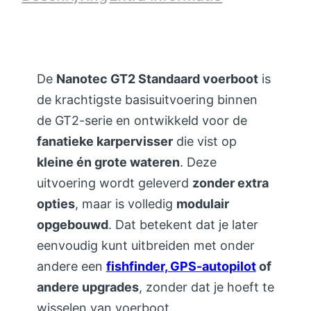
l
De
Nanotec GT2 Standaard voerboot
is
de krachtigste basisuitvoering binnen
de GT2-serie en ontwikkeld voor de
fanatieke karpervisser
die vist op
kleine én grote wateren
. Deze
uitvoering wordt geleverd
zonder extra
opties
, maar is volledig
modulair
opgebouwd
. Dat betekent dat je later
eenvoudig kunt uitbreiden met onder
andere een
fishfinder, GPS-autopilot
of
andere upgrades
, zonder dat je hoeft te
wisselen van voerboot.