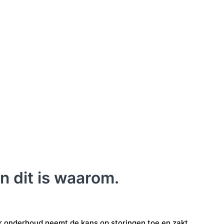
n dit is waarom.
der onderhoud neemt de kans op storingen toe en zakt