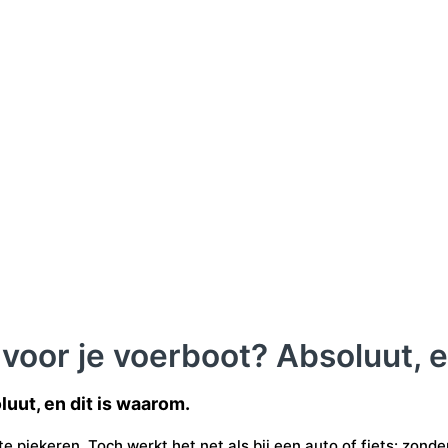
k voor je voerboot? Absoluut, e
luut, en dit is waarom.
te piekeren. Toch werkt het net als bij een auto of fiets: zon