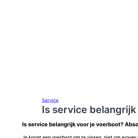
Service
Is service belangrij
Is service belangrijk voor je voerboot? Abso
Je koopt een voerboot om te vissen, niet om erover 