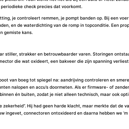
, periodieke check precies dat voorkomt.
ketting, je controleert remmen, je pompt banden op. Bij een vo
uden, en de waterdichting van de romp in topconditie. Een prope
en gemiste kans.
ar stiller, strakker en betrouwbaarder varen. Storingen ontsta
ector die wat oxideert, een bakveer die zijn spanning verliest
oot van boeg tot spiegel na: aandrijving controleren en smer
unten nalopen en accu’s doormeten. Als er firmware- of zende
innen én buiten, zodat je niet alleen technisch, maar ook opt
de zekerheid”. Hij had geen harde klacht, maar merkte dat de v
uw ingevet, connectoren ontoxideerd en daarna hebben we ‘m