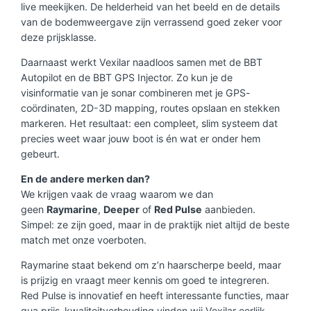
live meekijken. De helderheid van het beeld en de details
van de bodemweergave zijn verrassend goed zeker voor
deze prijsklasse.
Daarnaast werkt Vexilar naadloos samen met de BBT
Autopilot en de BBT GPS Injector. Zo kun je de
visinformatie van je sonar combineren met je GPS-
coördinaten, 2D-3D mapping, routes opslaan en stekken
markeren. Het resultaat: een compleet, slim systeem dat
precies weet waar jouw boot is én wat er onder hem
gebeurt.
En de andere merken dan?
We krijgen vaak de vraag waarom we dan
geen
Raymarine
,
Deeper
of
Red Pulse
aanbieden.
Simpel: ze zijn goed, maar in de praktijk niet altijd de beste
match met onze voerboten.
Raymarine staat bekend om z’n haarscherpe beeld, maar
is prijzig en vraagt meer kennis om goed te integreren.
Red Pulse is innovatief en heeft interessante functies, maar
qua prijs-kwaliteitverhouding vinden wij Vexilar eerlijk