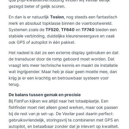
gezegd beter of gelijk scoren.
En dan is er natuurlijk
Toslon
, nog steeds een fantastisch
merk en absoluut topklasse binnen de voerbootwereld.
Systemen zoals de
TF520
,
TF640
en
TF740
bieden een
stabiele verbinding, duidelijke kleuren­weergave en vaak
ook GPS of autopilot in één pakket.
Het nadeel is dat ze een externe display gebruiken en dat
de transducer door de romp geboord moet worden. Dat
vraagt iets meer technische kennis en maakt de installatie
wat ingrijpender. Maar heb je daar geen moeite mee, dan
krijg je er een krachtig en betrouwbaar systeem voor
terug.
De balans tussen gemak en precisie
Bij FishFun kijken we altijd naar het totaalplaatje. Een
fishfinder moet niet alleen goed werken, maar ook passen
bij de rest van je set-up. De Vexilar past daarin perfect:
gebruiksvriendelijk, storingsvrij te combineren met GPS en
autopilot, en betaalbaar zonder dat je inlevert op kwaliteit.