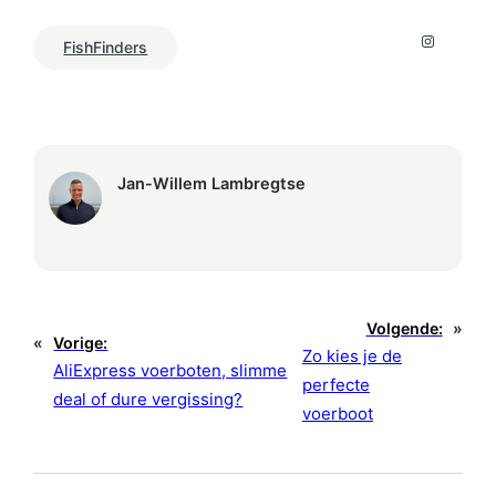
Insta
FishFinders
Jan-Willem Lambregtse
Volgende:
»
«
Vorige:
Zo kies je de
AliExpress voerboten, slimme
perfecte
deal of dure vergissing?
voerboot